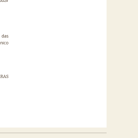
duzir
 das
nico
KRAS