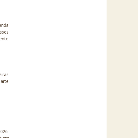
Renda
esses
ento
eiras
parte
2026.