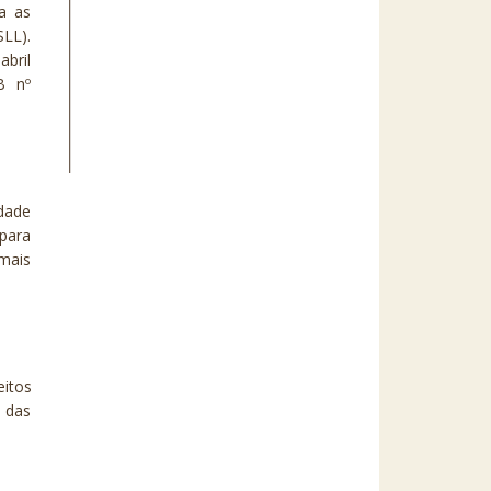
ca as
SLL).
abril
B nº
idade
para
mais
eitos
e das