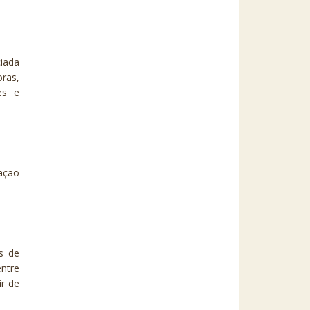
ciada
ras,
ões e
ação
es de
ntre
ir de