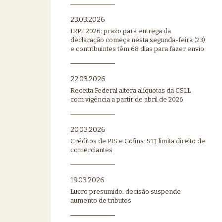
23.03.2026
IRPF 2026: prazo para entrega da
declaração começa nesta segunda-feira (23)
e contribuintes têm 68 dias para fazer envio
22.03.2026
Receita Federal altera alíquotas da CSLL
com vigência a partir de abril de 2026
20.03.2026
Créditos de PIS e Cofins: STJ limita direito de
comerciantes
19.03.2026
Lucro presumido: decisão suspende
aumento de tributos