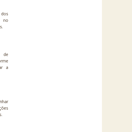
o dos
s no
s.
o de
orme
ar a
anhar
ções
s.