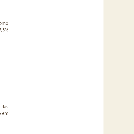
como
17,5%
.
a das
 e em