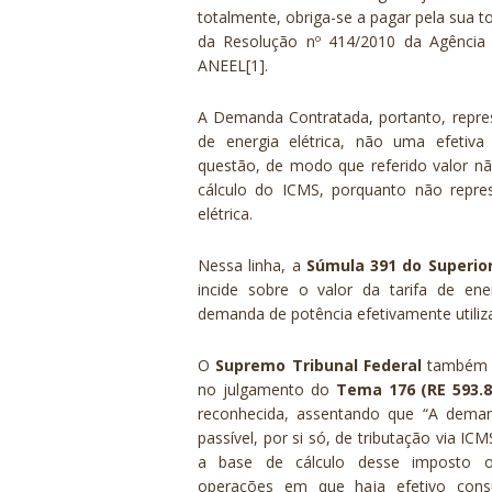
totalmente, obriga-se a pagar pela sua t
da Resolução nº 414/2010 da Agência N
ANEEL
[1]
.
A Demanda Contratada, portanto, repre
de energia elétrica, não uma efetiva
questão, de modo que referido valor nã
cálculo do ICMS, porquanto não repre
elétrica.
Nessa linha, a
Súmula 391 do Superior
incide sobre o valor da tarifa de ene
demanda de potência efetivamente utiliz
O
Supremo Tribunal Federal
também s
no julgamento do
Tema 176 (RE 593.8
reconhecida, assentando que
“A deman
passível, por si só, de tributação via I
a base de cálculo desse imposto os
operações em que haja efetivo cons