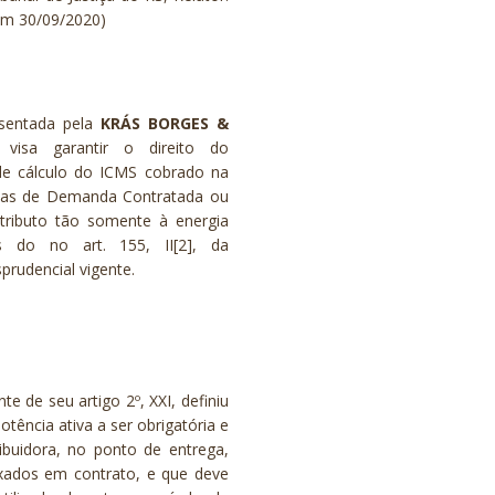
em 30/09/2020)
esentada pela
KRÁS BORGES &
S
visa garantir o direito do
 de cálculo do ICMS cobrado na
elas de
Demanda Contratada
ou
 tributo tão somente à energia
s do no art. 155, II
[2]
, da
sprudencial vigente.
e de seu artigo 2º, XXI, definiu
ência ativa a ser obrigatória e
ribuidora, no ponto de entrega,
ixados em contrato, e que deve