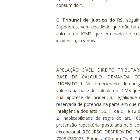
consumidor”
.
O
Tribunal de Justiça do RS
, segui
Superiores, vem decidindo que
não há c
cálculo do ICMS que em nada se co
incidência,
in verbis
:
APELAÇÃO CÍVEL. DIREITO TRIBUTÁRI
BASE DE CÁLCULO. DEMANDA CO
INDÉBITO. 1. No fornecimento de energi
valores na base de cálculo do ICMS q
sua hipótese de incidência. Ilegalida
reservada de potência na parte em que 
Inteligência dos arts 155, II, da CF e 12
2. Inaplicabilidade da regra do art.
pretensão repetitória postulada pelo con
excepcional. RECURSO DESPROVIDO, POR
70084280023, Primeira Câmara Cível, Trib