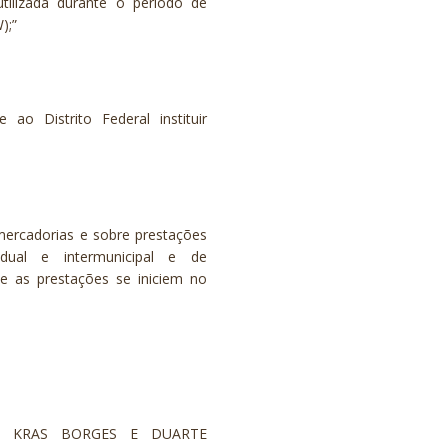
tilizada durante o período de
);”
ao Distrito Federal instituir
 mercadorias e sobre prestações
adual e intermunicipal e de
e as prestações se iniciem no
io - KRAS BORGES E DUARTE