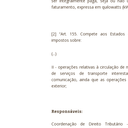
ser integralmente paga, seja ou não u
faturamento, expressa em quilowatts (kW
[2]
“Art. 155. Compete aos Estados e 
impostos sobre:
(...)
II - operações relativas à circulação de
de serviços de transporte interest
comunicação, ainda que as operações 
exterior;
Responsáveis:
Coordenação de Direito Tributár