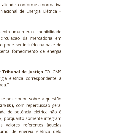
otalidade, conforme a normativa
acional de Energia Elétrica –
senta uma mera disponibilidade
 circulação da mercadoria em
o pode ser incluído na base de
senta fornecimento de energia
 Tribunal de Justiça “
O ICMS
rgia elétrica correspondente à
ada.
”
e posicionou sobre a questão
24/SC),
com repercussão geral
da de potência elétrica não é
CMS, porquanto somente integram
 valores referentes àquelas
umo de energia elétrica pelo