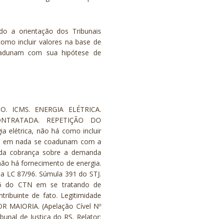
ndo a orientação dos Tribunais
omo incluir valores na base de
adunam com sua hipótese de
O. ICMS. ENERGIA ELÉTRICA.
NTRATADA. REPETIÇÃO DO
a elétrica, não há como incluir
ue em nada se coadunam com a
de da cobrança sobre a demanda
não há fornecimento de energia.
 da LC 87/96. Súmula 391 do STJ.
 166 do CTN em se tratando de
tribuinte de fato. Legitimidade
 MAIORIA. (Apelação Cível Nº
unal de Justiça do RS, Relator: